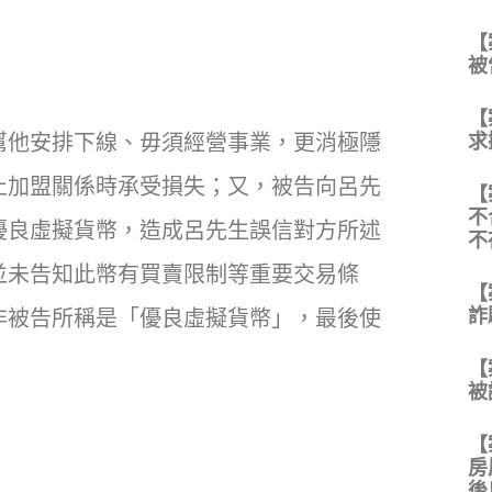
【
被
【
求
幫他安排下線、毋須經營事業，更消極隱
止加盟關係時承受損失；又，被告向呂先
【
不
優良虛擬貨幣，造成呂先生誤信對方所述
不
並未告知此幣有買賣限制等重要交易條
【
詐
非被告所稱是「優良虛擬貨幣」，最後使
【
被
【
房
後