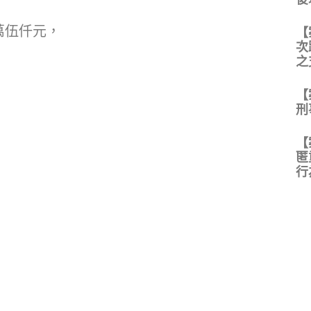
萬伍仟元，
【
次
之
【
刑
【
匿
行