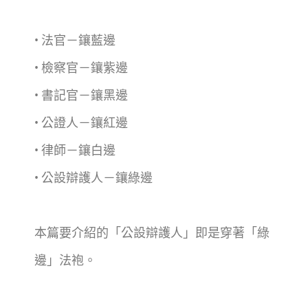
• 法官－鑲藍邊
• 檢察官－鑲紫邊
• 書記官－鑲黑邊
• 公證人－鑲紅邊
• 律師－鑲白邊
• 公設辯護人－鑲綠邊
本篇要介紹的「公設辯護人」即是穿著「綠
邊」法袍。