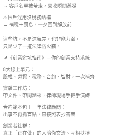
→ 客戶名單被帶走，營收瞬間蒸發
⚠️帳戶混用沒稅務結構
→ 補稅＋罰息，一夕回到解放前
⠀
這些坑，不是運氣差，也非能力弱，
只是少了一道法律防火牆。
🔰《創業避坑指南》＝你的創業支持系統
8大線上單元：
股權、勞資、稅務、合約、智財，一次補齊
實體工作坊：
帶文件、帶問題來，律師現場手把手演練
合約範本包＋一年法律顧問：
出事不再抓盲點，直接照表抄答案
創業者社群：
真正「正在做」的人陪你交流、互相扶持