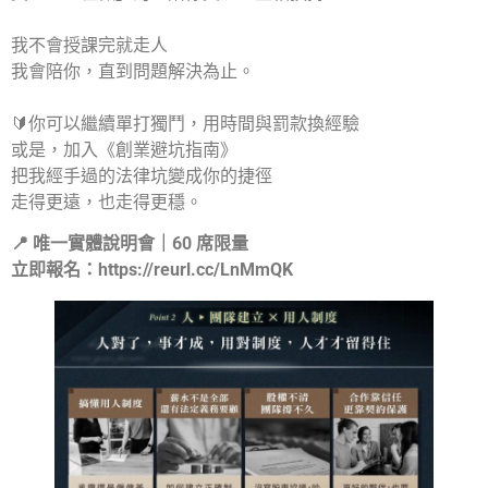
⠀
我不會授課完就走人
我會陪你，直到問題解決為止。
⠀
🔰你可以繼續單打獨鬥，用時間與罰款換經驗
或是，加入《創業避坑指南》
把我經手過的法律坑變成你的捷徑
走得更遠，也走得更穩。
📍 唯一實體說明會｜60 席限量
立即報名：https://reurl.cc/LnMmQK