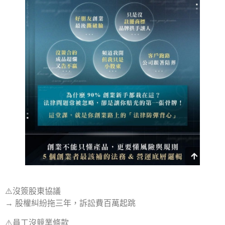
⚠️沒簽股東協議
→ 股權糾紛拖三年，訴訟費百萬起跳
⚠️員工沒競業條款