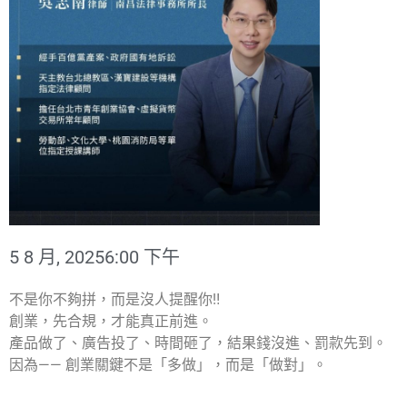
5 8 月, 2025
6:00 下午
不是你不夠拼，而是沒人提醒你‼️
創業，先合規，才能真正前進。
產品做了、廣告投了、時間砸了，結果錢沒進、罰款先到。
因為—— 創業關鍵不是「多做」，而是「做對」。
⠀