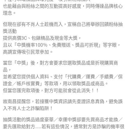
也能藉由與粉絲之間的互動提高好感度，同時傳達品牌核心
理念。
但現在卻有不肖人士趁機而入，宣稱自己將舉辦回饋粉絲抽
獎活動
提供高價3C、包錶精品及現金等大獎，
且以「中獎機率100％、免費贈送、獎品可折現」等字眼，
高調宣傳吸引民眾參加。
當您「中獎」後，對方會要求您選取獎品或是折現購買商
品，
並希望您提供個人資料、支付「代購費／運費／手續費／保
證金／帳戶核實費」等款項，用以領取獎品或商品。
但當您匯完款項後，對方可能就會從此消失！！
故南昌提醒您，若接獲中獎資訊請先查證訊息真偽，避免誤
入不肖人士之詐騙陷阱！
抽獎活動的獎品過度豪華／幸運中獎卻要先買商品才能換／
要先匯款給對方……若有這些情況，通常對方是詐騙的機率很