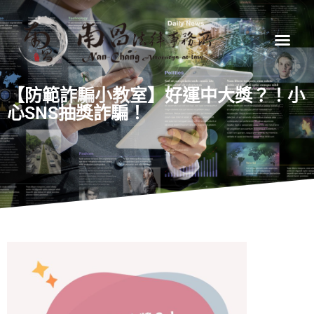
【防範詐騙小教室】好運中大獎？！小
心SNS抽獎詐騙！