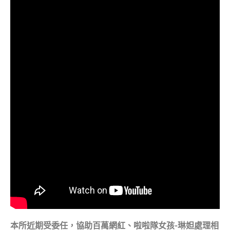
本所近期受委任，協助百萬網紅、啦啦隊女孩-琳妲處理相