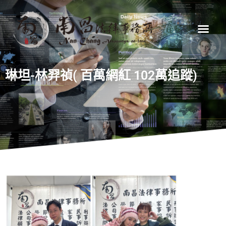
琳坦-林羿禎( 百萬網紅 102萬追蹤)