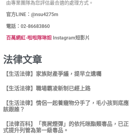
由專業團隊為您評估最合適的處理方式。
官方LINE：@nsu4275m
電話：02-86683860
百萬網紅-啦啦隊琳妲
Instagram短影片
法律文章
【生活法律】家族財產爭議，提早立遺囑
【生活法律】職場霸凌新制已經上路
【生活法律】情侶一起養寵物分手了，毛小孩到底應
該跟誰？
【法律百科】「喪屍煙彈」的依托咪酯類毒品，已正
式提升列管為第一級毒品。