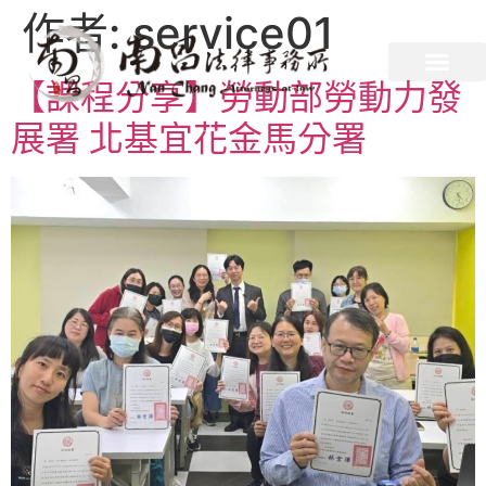
作者:
service01
【課程分享】勞動部勞動力發
展署 北基宜花金馬分署