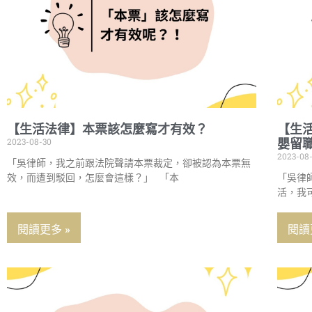
【生活法律】本票該怎麼寫才有效？
【生活
2023-08-30
嬰留
2023-08
「吳律師，我之前跟法院聲請本票裁定，卻被認為本票無
效，而遭到駁回，怎麼會這樣？」 「本
「吳律
活，我
閱讀更多 »
閱讀