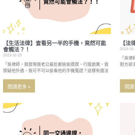
【生活法律】查看另一半的手機，竟然可能
【法
2023-10-
會觸法？！
2023-10-25
「吳律
「吳律師，我發現我老公最近都偷偷摸摸、行蹤詭異，我
對方卻
懷疑他外遇，我可不可以偷看他的手機蒐證？這樣有違法
閱讀更多 »
閱讀