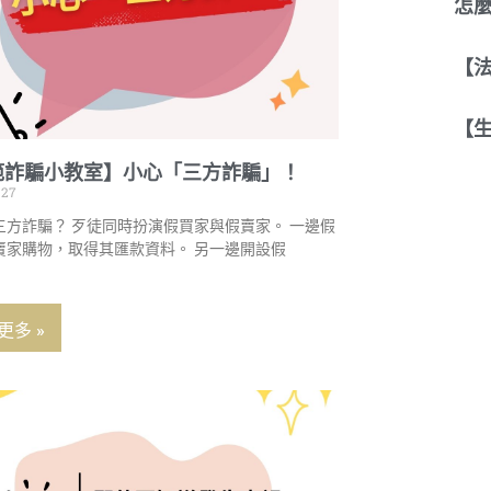
怎
【
【
範詐騙小教室】小心「三方詐騙」！
-27
三方詐騙？ 歹徒同時扮演假買家與假賣家。 一邊假
賣家購物，取得其匯款資料。 另一邊開設假
更多 »