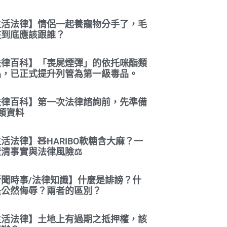
生活法律】情侶一起養寵物分手了，毛
孩到底應該跟誰？
法律百科】「喪屍煙彈」的依托咪酯類
品，已正式提升列管為第一級毒品。
法律百科】第一次法律諮詢前，先準備
類資料
活法律】🧸HARIBO軟糖含大麻？一
清事實與法律風險⚖️
新聞時事/法律知識】什麼是誹謗？什
是公然侮辱？兩者的區別？
生活法律】土地上有過期之抵押權，該