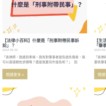
【法律小百科】什麼是「刑事附帶民事訴
【生
訟」？
「肇
2023-09-20
2023-09
「吳律師，我遇到車禍，我有對肇事者提告過失傷害，我
「吳律
可以直接跟他求償嗎？還是我要另外提告呢？」 因
要依肇
閱讀更多 »
閱讀