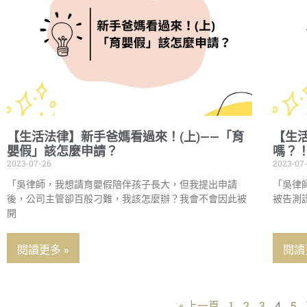
【生活法律】新手爸媽看過來！(上)——「育
【生
嬰假」該怎麼申請？
嗎？
2023-07-26
2023-07
「吳律師，我想請育嬰假陪伴孩子長大，但我提出申請
「吳律
後，公司主管卻百般刁難，我該怎麼辦？我會不會因此被
被告測
開
閱讀更多 »
閱讀
« 上一頁
1
2
3
4
5