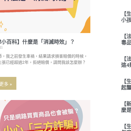
【
小
【
律小百科】什麼是「消滅時效」？
毒
11
師，我之前發生車禍，結果請求損害賠償的時候，
【
主張已經超過2年，拒絕賠償，請問我該怎麼辦？
這4
【生
更多 »
起釐
【
麼
【