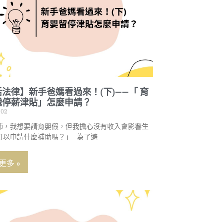
法律】新手爸媽看過來！(下)——「 育
職停薪津貼」怎麼申請？
-02
師，我想要請育嬰假，但我擔心沒有收入會影響生
可以申請什麼補助嗎？」 為了避
更多 »