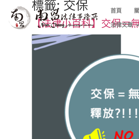
標籤:
交保
首頁
【法律小百科】交保＝無罪釋
法律文章