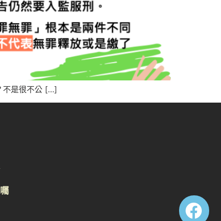
是很不公 […]
囑