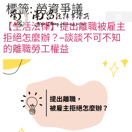
標籤:
勞資爭議
【生活法律】提出離職被雇主
拒絕怎麼辦？–談談不可不知
的離職勞工權益