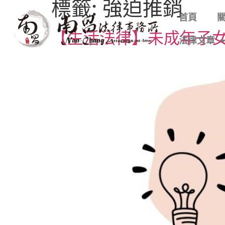
標籤:
強迫推銷
首頁
【生活法律】未成年子
法律文章