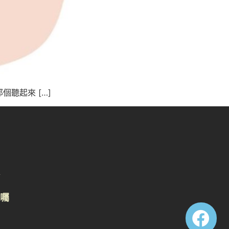
聽起來 […]
囑