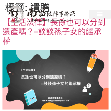
標籤:
遺贈
【生活法律】長孫也可以分到
遺產嗎？–談談孫子女的繼承
權